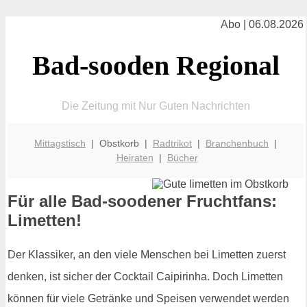
Abo | 06.08.2026
Bad-sooden Regional
Die Zeitung mit Nur Guten Nachrichten
Mittagstisch
| Obstkorb |
Radtrikot
|
Branchenbuch
|
Heiraten
|
Bücher
Für alle Bad-soodener Fruchtfans:
Limetten!
Der Klassiker, an den viele Menschen bei Limetten zuerst
denken, ist sicher der Cocktail Caipirinha. Doch Limetten
können für viele Getränke und Speisen verwendet werden